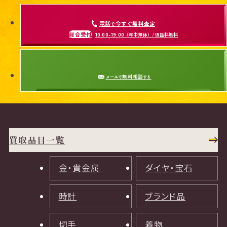
電話
今すぐ無料査定
で
総合受付
10:00-19:00
（年中無休）/通話料無料
無料相談
メールで
する
買取品目一覧
金・貴金属
ダイヤ・宝石
時計
ブランド品
切手
着物