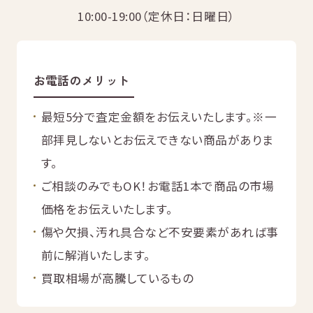
無
料
10:00-19:00（定休日：日曜日）
お電話のメリット
最短5分で査定金額をお伝えいたします。
※一
電話
今すぐ無料査定
で
部拝見しないとお伝えできない商品がありま
総合受付
10:00-19:00
（年中無休）/通話料無料
す。
ご相談のみでもOK！お電話1本で商品の市場
無料相談
メールで
する
価格をお伝えいたします。
傷や欠損、汚れ具合など不安要素があれば事
前に解消いたします。
買取相場が高騰しているもの