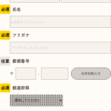
必須
氏名
必須
フリガナ
任意
郵便番号
〒
-
住所自動入力
必須
都道府県