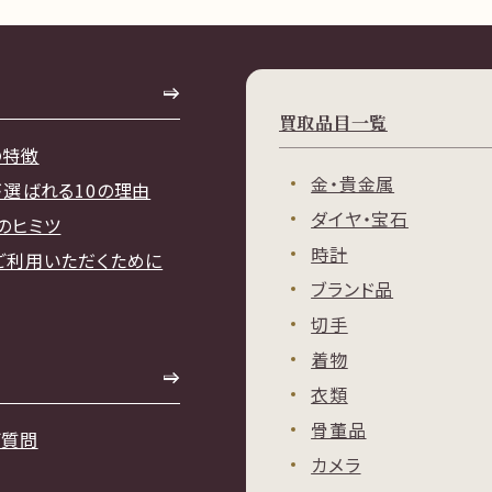
買取品目一覧
の特徴
金・貴金属
が選ばれる10の理由
ダイヤ・宝石
のヒミツ
時計
ご利用いただくために
ブランド品
切手
着物
衣類
骨董品
ご質問
カメラ