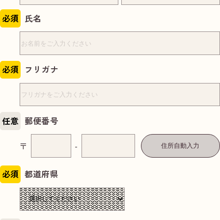
必須
氏名
必須
フリガナ
任意
郵便番号
〒
-
住所自動入力
必須
都道府県