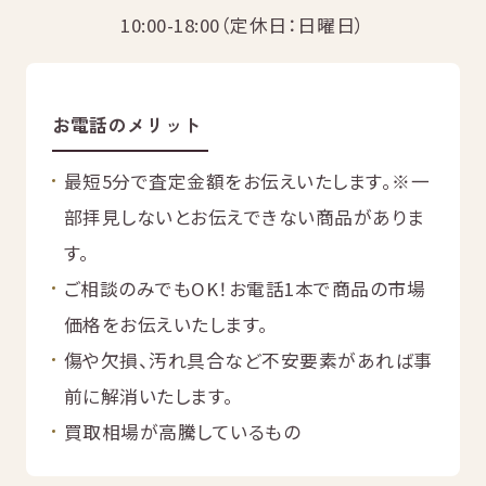
無
料
10:00-18:00（定休日：日曜日）
お電話のメリット
最短5分で査定金額をお伝えいたします。
※一
電話
今すぐ無料査定
で
部拝見しないとお伝えできない商品がありま
総合受付
10:00-19:00
（年中無休）/通話料無料
す。
ご相談のみでもOK！お電話1本で商品の市場
無料相談
メールで
する
価格をお伝えいたします。
傷や欠損、汚れ具合など不安要素があれば事
前に解消いたします。
買取相場が高騰しているもの