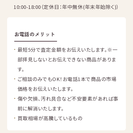
無
料
10:00-18:00（定休日：年中無休(年末年始除く)）
お電話のメリット
最短5分で査定金額をお伝えいたします。
※一
電話
今すぐ無料査定
で
部拝見しないとお伝えできない商品がありま
総合受付
10:00-19:00
（年中無休）/通話料無料
す。
ご相談のみでもOK！お電話1本で商品の市場
無料相談
メールで
する
価格をお伝えいたします。
傷や欠損、汚れ具合など不安要素があれば事
前に解消いたします。
買取相場が高騰しているもの