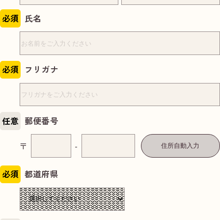
必須
氏名
必須
フリガナ
任意
郵便番号
〒
-
住所自動入力
必須
都道府県