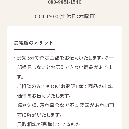
080-9851-1540
無
料
10:00-19:00（定休日：木曜日）
お電話のメリット
電話
今すぐ無料査定
で
最短5分で査定金額をお伝えいたします。
※一
総合受付
10:00-19:00
（年中無休）/通話料無料
部拝見しないとお伝えできない商品がありま
す。
無料相談
メールで
する
ご相談のみでもOK！お電話1本で商品の市場
価格をお伝えいたします。
傷や欠損、汚れ具合など不安要素があれば事
前に解消いたします。
買取相場が高騰しているもの