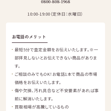
0800-808-1968
無
料
10:00-19:00（定休日：水曜日）
お電話のメリット
電話
今すぐ無料査定
で
最短5分で査定金額をお伝えいたします。
※一
総合受付
10:00-19:00
（年中無休）/通話料無料
部拝見しないとお伝えできない商品がありま
す。
無料相談
メールで
する
ご相談のみでもOK！お電話1本で商品の市場
価格をお伝えいたします。
傷や欠損、汚れ具合など不安要素があれば事
前に解消いたします。
買取相場が高騰しているもの