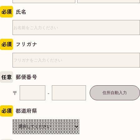
必須
氏名
必須
フリガナ
任意
郵便番号
〒
-
住所自動入力
必須
都道府県