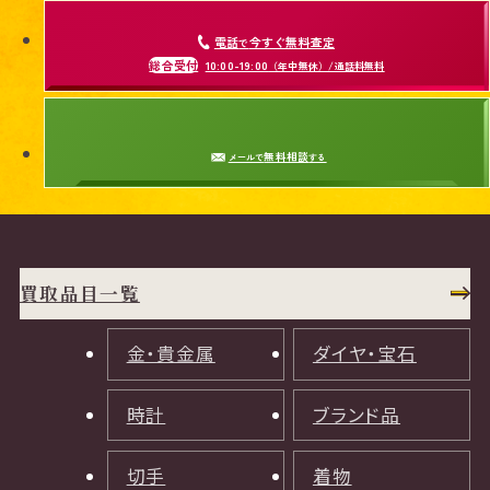
電話
今すぐ無料査定
で
総合受付
10:00-19:00
（年中無休）/通話料無料
無料相談
メールで
する
買取品目一覧
金・貴金属
ダイヤ・宝石
時計
ブランド品
切手
着物