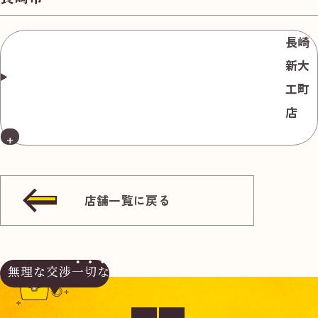
無
料
長崎
新大
工町
店
電話
今すぐ無料査定
で
総合受付
10:00-19:00
（年中無休）/通話料無料
店舗一覧に戻る
無料相談
メールで
する
無理な交渉
一切なし