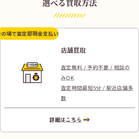
選べる買取方法
その場で査定
即現金支払い
店舗買取
査定無料 / 予約不要 / 相談の
みOK
査定時間最短5分 / 駅近店舗多
数
詳細はこちら