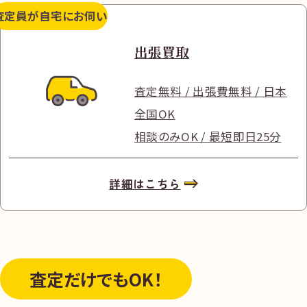
査定員が
自宅にお伺い
出張買取
査定無料 / 出張費無料 / 日本
全国OK
相談のみOK / 最短即日25分
詳細はこちら
査定だけ
でもOK！