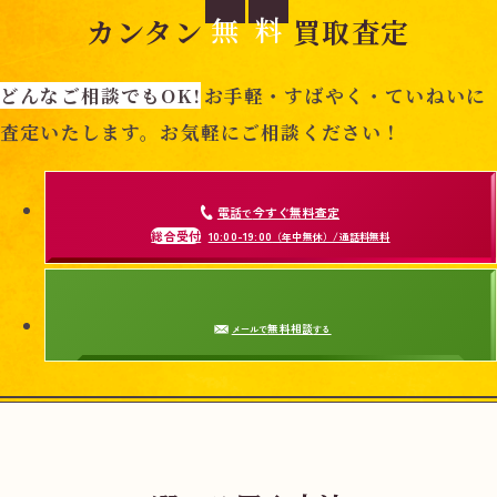
無
料
カンタン
買取査定
どんなご相談でもOK!
お手軽・すばやく・ていねいに
査定いたします。お気軽にご相談ください！
電話
今すぐ無料査定
で
総合受付
10:00-19:00
（年中無休）/通話料無料
無料相談
メールで
する