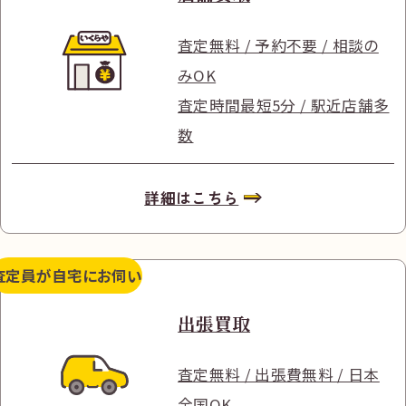
査定無料 / 予約不要 / 相談の
みOK
査定時間最短5分 / 駅近店舗多
数
詳細はこちら
査定員が
自宅にお伺い
出張買取
査定無料 / 出張費無料 / 日本
全国OK