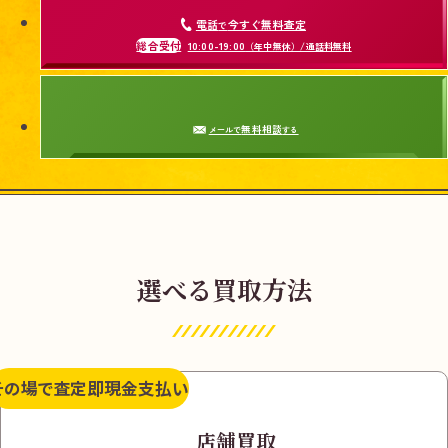
電話
今すぐ無料査定
で
総合受付
10:00-19:00
（年中無休）/通話料無料
無料相談
メールで
する
選べる買取方法
その場で査定
即現金支払い
店舗買取