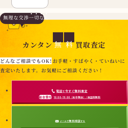
無理な交渉
一切なし
無
料
カンタン
買取査定
どんなご相談でもOK!
お手軽・すばやく・ていねいに
査定いたします。お気軽にご相談ください！
電話
今すぐ無料査定
で
総合受付
10:00-19:00
（年中無休）/通話料無料
無料相談
メールで
する