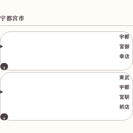
無
料
宇都宮市
宇都
宮御
幸店
電話
今すぐ無料査定
で
総合受付
10:00-19:00
（年中無休）/通話料無料
東武
宇都
無料相談
メールで
する
宮駅
前店