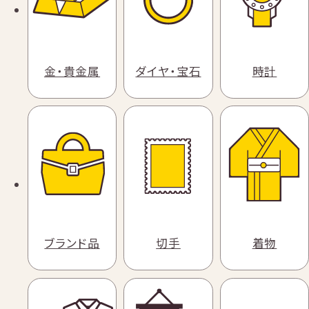
金・貴金属
ダイヤ・宝石
時計
ブランド品
切手
着物