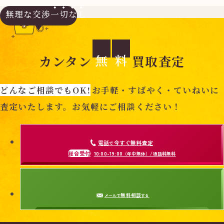
無理な交渉
一切なし
無
料
カンタン
買取査定
どんなご相談でもOK!
お手軽・すばやく・ていねいに
査定いたします。お気軽にご相談ください！
電話
今すぐ無料査定
で
総合受付
10:00-19:00
（年中無休）/通話料無料
無料相談
メールで
する