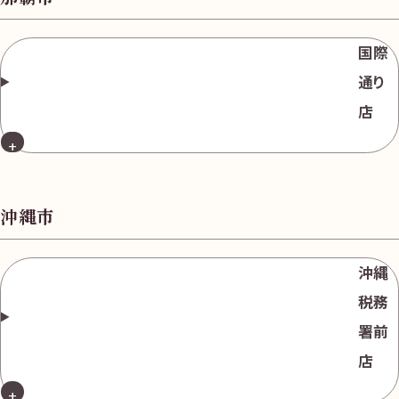
無
料
国際
通り
店
電話
今すぐ無料査定
で
総合受付
10:00-19:00
（年中無休）/通話料無料
沖縄市
無料相談
メールで
する
沖縄
税務
署前
店