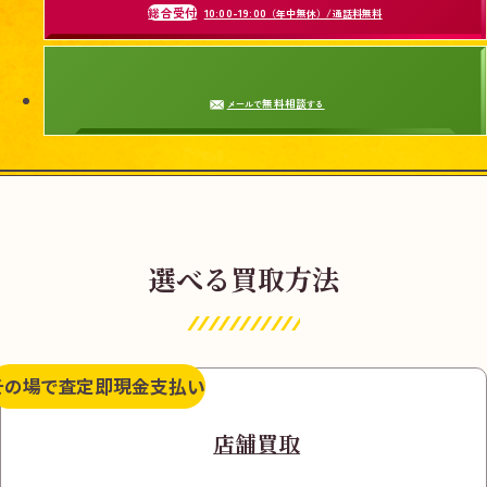
総合受付
10:00-19:00
（年中無休）/通話料無料
無料相談
メールで
する
選べる買取方法
その場で査定
即現金支払い
店舗買取