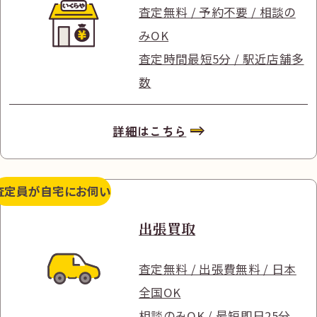
査定無料 / 予約不要 / 相談の
みOK
査定時間最短5分 / 駅近店舗多
数
詳細はこちら
査定員が
自宅にお伺い
出張買取
査定無料 / 出張費無料 / 日本
全国OK
相談のみOK / 最短即日25分